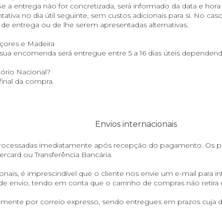
Se a entrega não for concretizada, será informado da data e ho
ativa no dia útil seguinte, sem custos adicionais para si. No cas
de entrega ou de lhe serem apresentadas alternativas.
Açores e Madeira
a encomenda será entregue entre 5 a 16 dias úteis dependendo
tório Nacional?
final da compra.
Envios internacionais
processadas imediatamente após recepção do pagamento. Os p
ercard ou Transferência Bancária.
nais, é imprescindível que o cliente nos envie um e-mail para
i
de envio, tendo em conta que o carrinho de compras não retira o
nte por correio expresso, sendo entregues em prazos cuja dur