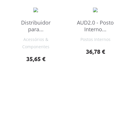
Distribuidor
AUD2.0 - Posto
para...
Interno...
Acessórios &
Postos Internos
Componentes
Preço
36,78 €
Preço
35,65 €