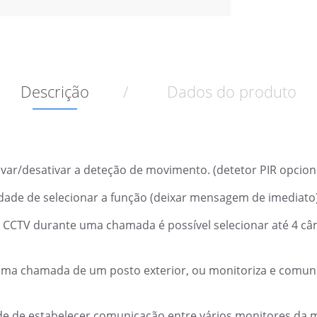
Descrição
Dados do produto
var/desativar a deteção de movimento. (detetor PIR opcion
idade de selecionar a função (deixar mensagem de imediato
s CCTV
durante uma chamada é possível selecionar até 4 câ
a chamada de um posto exterior, ou monitoriza e comunica 
de de estabelecer comunicação entre vários monitores da