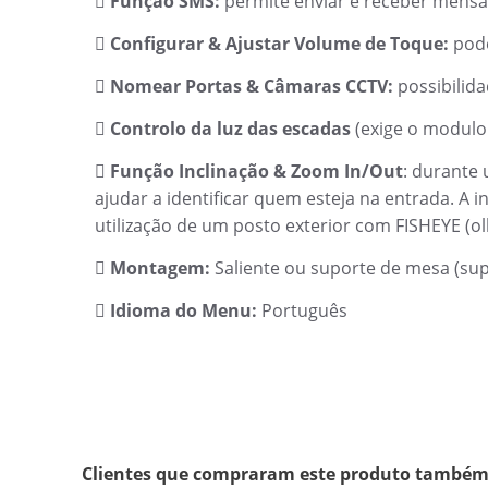
Função SMS:
permite enviar e receber mensa

Configurar & Ajustar Volume de Toque:
pode

Nomear Portas & Câmaras CCTV:
possibilida

Controlo da luz das escadas
(exige o modulo 

Função Inclinação & Zoom In/Out
: durante

ajudar a identificar quem esteja na entrada. A 
utilização de um posto exterior com FISHEYE (ol
Montagem:
Saliente ou suporte de mesa (sup

Idioma do Menu:
Português

Clientes que compraram este produto també