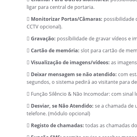
ligar para central de portaria.
Monitorizar Portas/Câmaras:
possibilidade

CCTV opcional).
Gravação:
possíbilidade de gravar vídeos e

Cartão de memória:
slot para cartão de mem

Visualização de imagens/vídeos:
as imagens/

Deixar mensagem se não atendido:
com esta

segundos, o sistema pedirá ao visitante para 
Função Silêncio & Não Incomodar: com sinal l

Desviar, se Não Atendido:
se a chamada de u

telefone. (módulo opcional)
Registo de chamadas:
todas as chamadas dos
