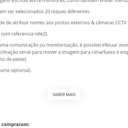
gens escritas entre monitores, como também enviar mensa
m ser selecionados 20 toques diferentes.
de de atribuir nomes aos postos externos & câmaras CCTV ut
com referencia rele2).
 uma comunicação ou monitorização, é possível efetuar zo
inclinação serve para mover a imagem para cima/baixo e esq
ho de-peixe).
orte optional).
SABER MAIS
m compraram: