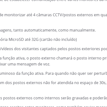
 de monitorizar até 4 câmaras CCTV/postos externos em q
 imagens, tanto automaticamente, como manualmente.
ória MicroSD até 32G (cartão não incluído)
vídeos dos visitantes captados pelos postos exteriores p
 função ativa, o posto externo chamará o posto interno pr
deixar uma mensagem de voz.
uminoso da função ativa. Para quando não quer ser perturb
m dos postos externos não for atendida no espaço de 30s
 postos externos como internos serão gravadas e poderão 