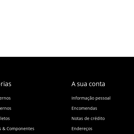
rias
A sua conta
ternos
Informação pessoal
ternos
Encomendas
letos
Notas de crédito
os & Componentes
Endereços