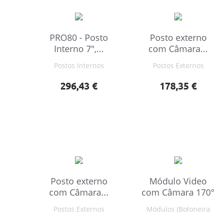
PRO80 - Posto
Posto externo
Interno 7",...
com Câmara...
Postos Internos
Postos Externos
Preço
Preço
296,43 €
178,35 €
Posto externo
Módulo Video
com Câmara...
com Câmara 170°
Postos Externos
Módulos (Botoneira