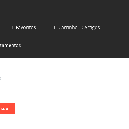
Favoritos
Carrinho
0
Artigos
rtamentos
)
TADO