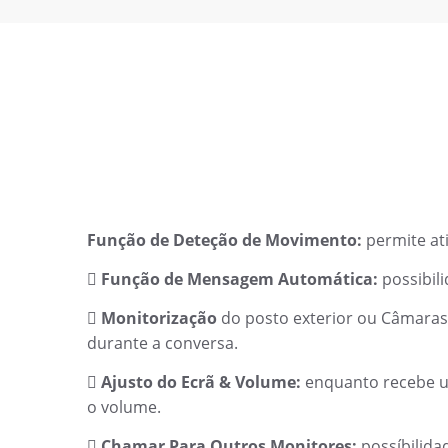
Função de Deteção de Movimento:
permite ati
Função de Mensagem Automática:
possibil

Monitorização
do posto exterior ou Câmara

durante a conversa
.
Ajusto do Ecrã & Volume:
enquanto recebe um

o volume.
Chamar Para Outros Monitores:
possíbilida
