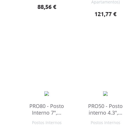
Apartamentos)
Preço
88,56 €
Preço
121,77 €
PRO80 - Posto
PRO50 - Posto
Interno 7",...
interno 4.3",...
Postos Internos
Postos Internos