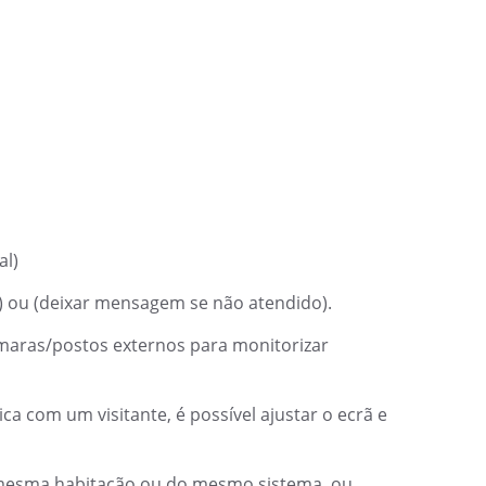
al)
) ou (deixar mensagem se não atendido).
maras/postos externos para monitorizar
com um visitante, é possível ajustar o ecrã e
 mesma habitação ou do mesmo sistema, ou