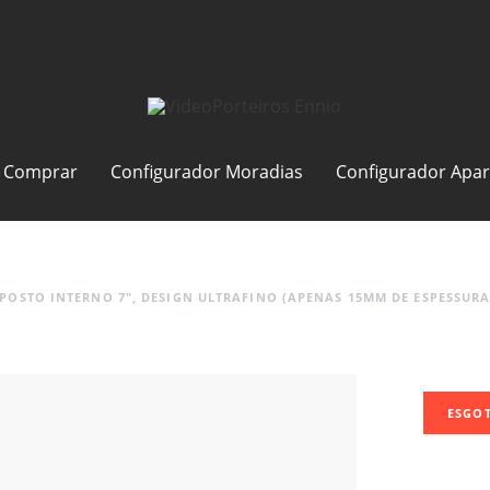
Comprar
Configurador Moradias
Configurador Apa
 POSTO INTERNO 7", DESIGN ULTRAFINO (APENAS 15MM DE ESPESSURA
ESGO