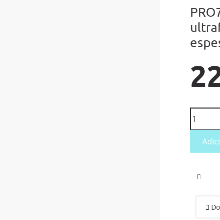
PRO70
ultr
espe
22
Adic

Do