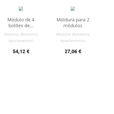
Módulo de 4
Moldura para 2
botões de...
módulos
Módulos (Botoneira
Módulos (Botoneira
Apartamentos)
Apartamentos)
Preço
Preço
54,12 €
27,06 €